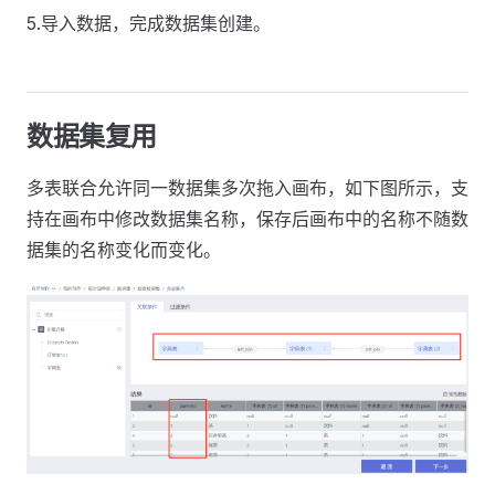
5.导入数据，完成数据集创建。
数据集复用
多表联合允许同一数据集多次拖入画布，如下图所示，支
持在画布中修改数据集名称，保存后画布中的名称不随数
据集的名称变化而变化。