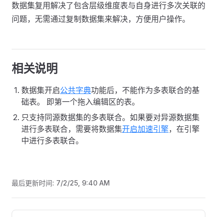
数据集复用解决了包含层级维度表与自身进行多次关联的
问题，无需通过复制数据集来解决，方便用户操作。
相关说明
数据集开启
公共字典
功能后，不能作为多表联合的基
础表。 即第一个拖入编辑区的表。
只支持同源数据集的多表联合。如果要对异源数据集
进行多表联合，需要将数据集
开启加速引擎
，在引擎
中进行多表联合。
最后更新时间:
7/2/25, 9:40 AM
Pager