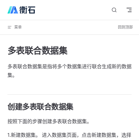
Skip to content
菜单
回到顶部
多表联合数据集
多表联合数据集是指将多个数据集进行联合生成新的数据
集。
创建多表联合数据集
按照下面的步骤创建多表联合数据集。
1.新建数据集。 进入数据集页面，点击新建数据集，选择