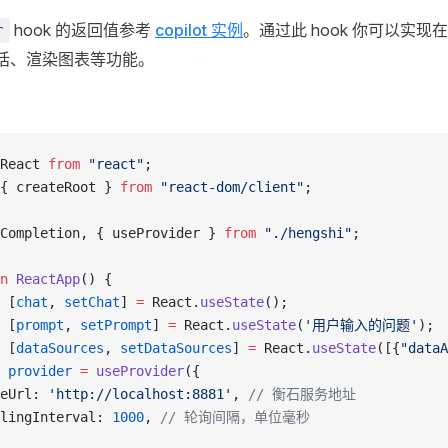
hook 的返回值参考
copilot 实例
。通过此 hook 你可以实现在 
r
I 对话、渲染图表等功能。
React 
from
 "react"
;
{ createRoot } 
from
 "react-dom/client"
;
Completion, { useProvider } 
from
 "./hengshi"
;
n
 ReactApp
() {
 [
chat
, 
setChat
] 
=
 React.
useState
();
 [
prompt
, 
setPrompt
] 
=
 React.
useState
(
'用户输入的问题'
);
 [
dataSources
, 
setDataSources
] 
=
 React.
useState
([{
"dataA
 provider
 =
 useProvider
({
eUrl: 
'http://localhost:8881'
, 
// 衡石服务地址
lingInterval: 
1000
, 
// 轮询间隔，单位毫秒