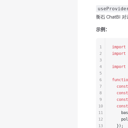
useProvide
衡石 ChatB
示例：
1
import
 
2
import
 
3
4
import
 
5
6
functio
7
  const
8
  const
9
  const
10
  const
11
    bas
12
    pol
13
  });