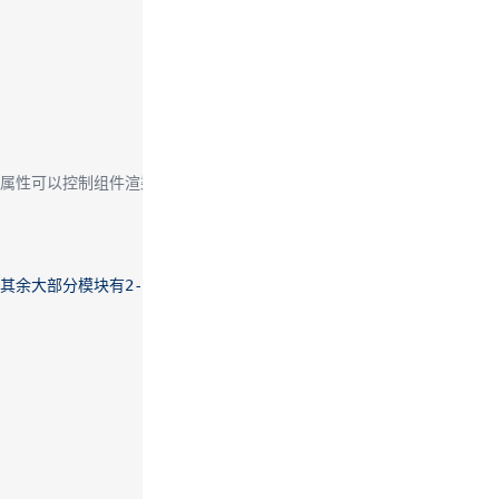
ta 属性可以控制组件渲染哪些内容
其余大部分模块有2-3个bug。"
,