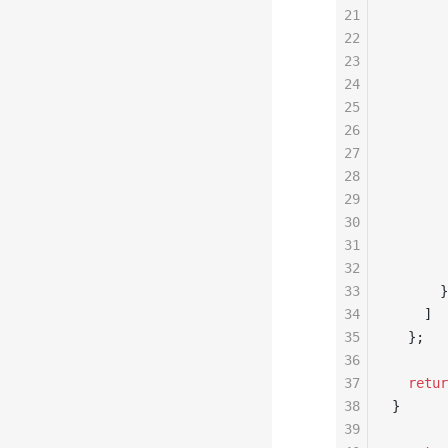
21
       
22
       
23
       
24
       
25
       
26
       
27
       
28
       
29
       
30
       
31
       
32
       
33
      }
34
    ]
35
  };
36
37
  retur
38
}
39