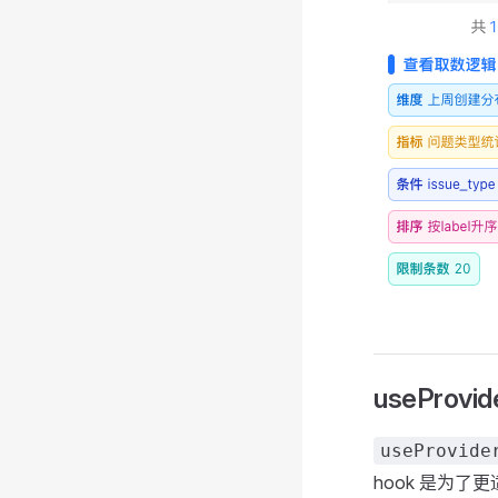
useProvid
useProvide
hook 是为了更适