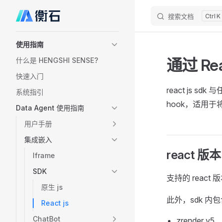
搜索文档
K
Skip to content
Sidebar Navigation
使用指南
通过 Rea
什么是 HENGSHI SENSE?
快速入门
react js sdk
系统指引
hook，适用于将
Data Agent 使用指南
用户手册
集成嵌入
react 版本
Iframe
SDK
支持的 react 
原生 js
此外，sdk 
React js
ChatBot
zrender v5