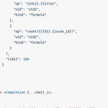
       "op"
: 
"{{41}}.{title}"
,
       "uid"
: 
"uid1"
,
       "kind"
: 
"formula"
     },
     {
       "op"
: 
"count({{33}}.{issue_id})"
,
       "uid"
: 
"uid2"
,
       "kind"
: 
"formula"
     }
   ],
   "limit"
: 
100
 }
n
 <
Completion
 {
...
chat} />;