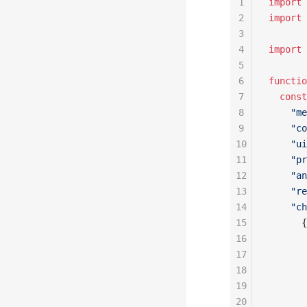
1
import
 
2
import
 
3
4
import
 
5
6
functio
7
  const
8
    "me
9
    "co
10
    "ui
11
    "pr
12
    "an
13
    "re
14
    "ch
15
      {
16
       
17
       
18
       
19
       
20
       