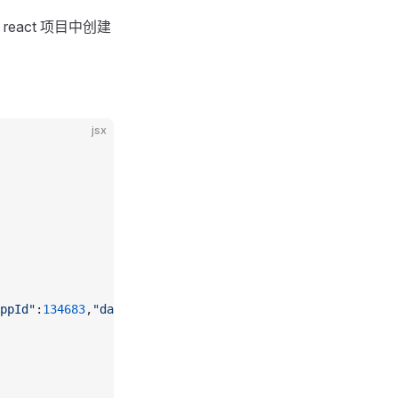
react 项目中创建
jsx
ppId"
:
134683
,
"datasetId"
:
1
}]); 
// 对话数据源