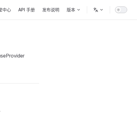
堂中心
API 手册
发布说明
版本
eProvider
s。