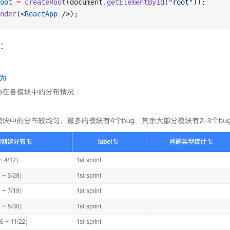
oot
 =
 createRoot
(document.
getElementById
(
"root"
));
nder
(<
ReactApp
 />);
：