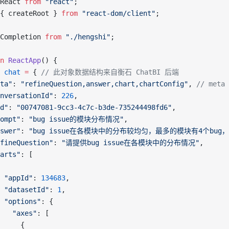
React 
from
 "react"
;
{ createRoot } 
from
 "react-dom/client"
;
Completion 
from
 "./hengshi"
;
n
 ReactApp
() {
 chat
 =
 { 
// 此对象数据结构来自衡石 ChatBI 后端
ta"
: 
"refineQuestion,answer,chart,chartConfig"
, 
// me
nversationId"
: 
226
,
d"
: 
"00747081-9cc3-4c7c-b3de-735244498fd6"
,
ompt"
: 
"bug issue的模块分布情况"
,
swer"
: 
"bug issue在各模块中的分布较均匀，最多的模块有4个bug，
fineQuestion"
: 
"请提供bug issue在各模块中的分布情况"
,
arts"
: [
 "appId"
: 
134683
,
 "datasetId"
: 
1
,
 "options"
: {
   "axes"
: [
     {