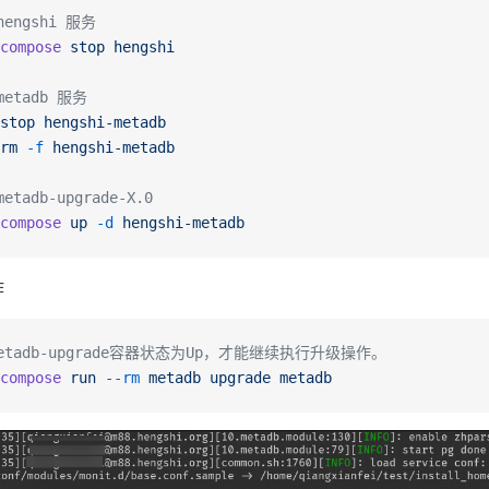
hengshi 服务
compose
 stop
 hengshi
metadb 服务
stop
 hengshi-metadb
rm
 -f
 hengshi-metadb
etadb-upgrade-X.0
compose
 up
 -d
 hengshi-metadb
作
etadb-upgrade容器状态为Up，才能继续执行升级操作。
compose
 run
 --rm
 metadb
 upgrade
 metadb