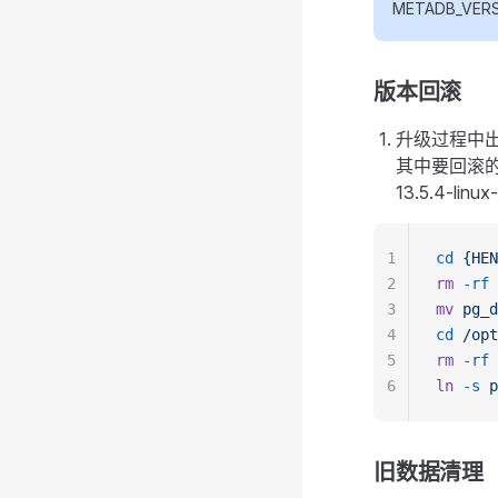
METADB_VE
版本回滚
升级过程中
其中要回滚的程序 
13.5.4-linux
1
cd
 {HEN
2
rm
 -rf
 
3
mv
 pg_d
4
cd
 /opt
5
rm
 -rf
 
6
ln
 -s
 p
旧数据清理