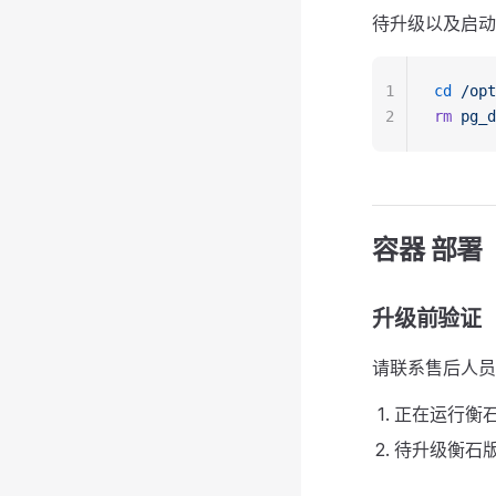
待升级以及启动
1
cd
 /opt
2
rm
 pg_d
容器 部署
升级前验证
请联系售后人员，
正在运行衡石版本为
待升级衡石版本为 