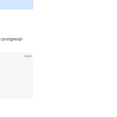
stgresql-
shell