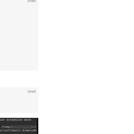
shell
shell