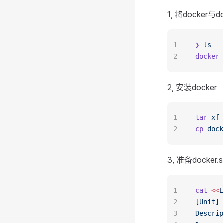
1, 将docke
1
❯
 ls
2
docker-
2, 安装docker
1
tar
 xf
 
2
cp
 dock
3, 准备docker.
1
cat
 <<
E
2
[Unit]
3
Descrip