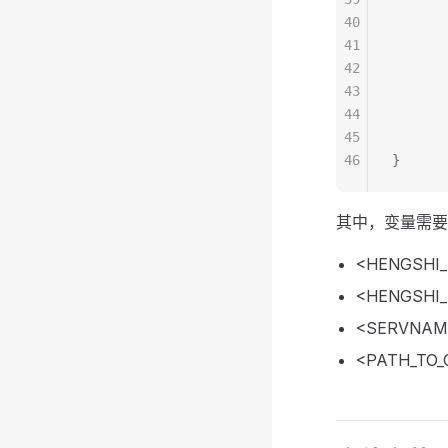
40
       
41
     
42
       
43
       
44
       
45
       
46
}
其中，变量需要
<HENGSHI_
<HENGSHI
<SERVNAM
<PATH_TO