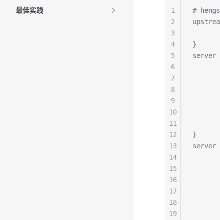
最佳实践
1
# hengs
2
upstrea
3
       
4
}
5
server 
6
       
7
       
8
       
9
       
10
       
11
       
12
}
13
server 
14
       
15
     
16
       
17
18
     
19
       