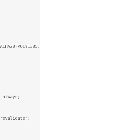
ACHA20-POLY1305:ECDHE-ECDSA-AES128-GCM-SHA256:ECDHE-RSA-
 always;
revalidate";