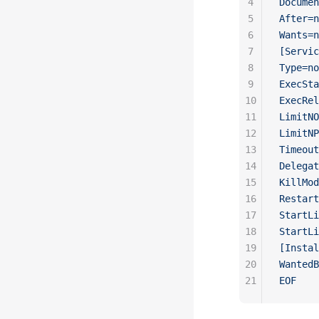
4
Documen
5
After=n
6
Wants=n
7
[Servic
8
Type=no
9
ExecSta
10
ExecRel
11
LimitNO
12
LimitNP
13
Timeout
14
Delegat
15
KillMod
16
Restart
17
StartLi
18
StartLi
19
[Instal
20
WantedB
21
EOF