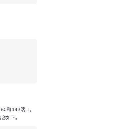
听80和443端口，
f，内容如下。