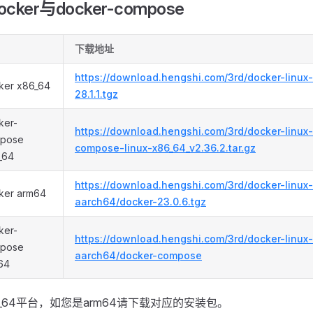
ker与docker-compose
下载地址
https://download.hengshi.com/3rd/docker-linux
ker x86_64
28.1.1.tgz
ker-
https://download.hengshi.com/3rd/docker-linux
pose
compose-linux-x86_64_v2.36.2.tar.gz
_64
https://download.hengshi.com/3rd/docker-linux-
ker arm64
aarch64/docker-23.0.6.tgz
ker-
https://download.hengshi.com/3rd/docker-linux-
pose
aarch64/docker-compose
64
_64平台，如您是arm64请下载对应的安装包。