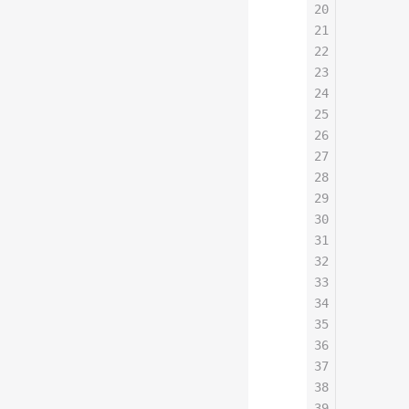
20
       
21
       
22
       
23
       
24
25
       
26
       
27
       
28
       
29
       
30
       
31
       
32
       
33
      
34
35
       
36
       
37
       
38
       
39
       