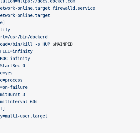
tation=https://docs.docker.com
etwork-online.target firewalld.service
etwork-online.target
e]
tify
rt=/usr/bin/dockerd
oad=/bin/kill -s HUP 
$MAINPID
FILE=infinity
ROC=infinity
StartSec=0
e=yes
e=process
=on-failure
mitBurst=3
mitInterval=60s
l]
y=multi-user.target