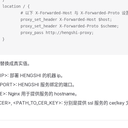
 location / {
           # 以下 X-Forwarded-Host 与 X-Forwarded-
         proxy_set_header X-Forwarded-Host $host;
         proxy_set_header X-Forwarded-Proto $scheme;
         proxy_pass http://hengshi-proxy;
 }
替换成真实值。
IP>: 部署 HENGSHI 的机器 ip。
_PORT>: HENGSHI 服务绑定的端口。
E>: Nginx 用于提供服务的 hostname。
_CER>, <PATH_TO_CER_KEY>: 分别是提供 ssl 服务的 cer/