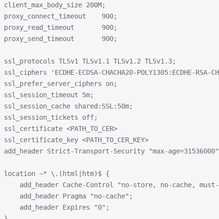
 client_max_body_size 200M;
 proxy_connect_timeout    900;
 proxy_read_timeout       900;
 proxy_send_timeout       900;
 ssl_protocols TLSv1 TLSv1.1 TLSv1.2 TLSv1.3;
 ssl_ciphers 'ECDHE-ECDSA-CHACHA20-POLY1305:ECDHE-RSA-CH
 ssl_prefer_server_ciphers on;
 ssl_session_timeout 5m;
 ssl_session_cache shared:SSL:50m;
 ssl_session_tickets off;
 ssl_certificate <PATH_TO_CER>
 ssl_certificate_key <PATH_TO_CER_KEY>
  add_header Strict-Transport-Security "max-age=31536000"
 location ~* \.(html|htm)$ {
     add_header Cache-Control "no-store, no-cache, must-
     add_header Pragma "no-cache";
     add_header Expires "0";
 }