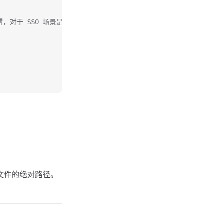
Proto 设置，对于 SSO 场景是必要的，注意不要遗漏!
key 文件的绝对路径。