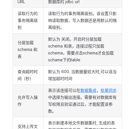
URL
数据库的 jdbc url
读取行为的
读取行为的事务隔离级别。该设置只影
事务隔离级
响读取数据，写入数据还是用默认的隔
别
离级别。
默认为 关闭。开启时分层加载
分层加载
schema 和表，连接过程只加载
schema 和
schema，需要点击schema才会加载
表
schame下的table
查询超时时
默认为 600. 当数据量较大时,可以适当
间（秒）
增加超时时间
表示该连接可以在
数据集成
，
批量同步
允许写入操
中选择为输出连接。需要有对数据库有
作
写权限且验证通过后，才能配置该参
数。
表示新建本地文件数据集时, 生成的表
支持上传文