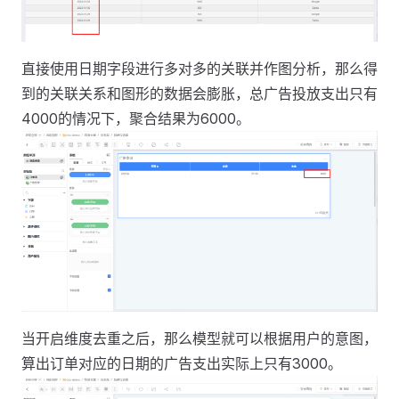
直接使用日期字段进行多对多的关联并作图分析，那么得
到的关联关系和图形的数据会膨胀，总广告投放支出只有
4000的情况下，聚合结果为6000。
当开启维度去重之后，那么模型就可以根据用户的意图，
算出订单对应的日期的广告支出实际上只有3000。