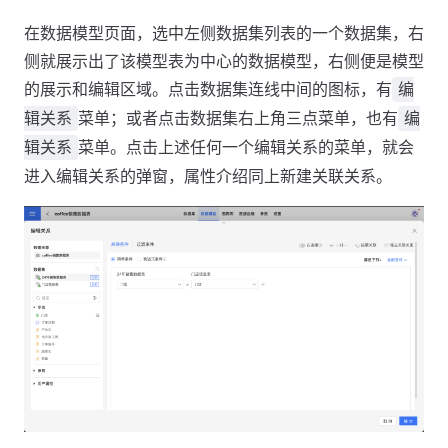
在数据模型页面，选中左侧数据集列表的一个数据集，右
侧就展示出了该模型表为中心的数据模型，右侧便是模型
的展示和编辑区域。点击数据集连线中间的图标，有
编
菜单；或者点击数据集右上角三点菜单，也有
辑关系
编
菜单。点击上述任何一个编辑关系的菜单，就会
辑关系
进入编辑关系的弹窗，属性介绍同上新建关联关系。