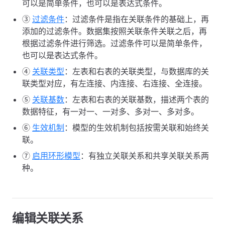
可以是简单条件，也可以是表达式条件。
③
过滤条件
：过滤条件是指在关联条件的基础上，再
添加的过滤条件。数据集按照关联条件关联之后，再
根据过滤条件进行筛选。过滤条件可以是简单条件，
也可以是表达式条件。
④
关联类型
：左表和右表的关联类型，与数据库的关
联类型对应，有左连接、内连接、右连接、全连接。
⑤
关联基数
：左表和右表的关联基数，描述两个表的
数据特征，有一对一、一对多、多对一、多对多。
⑥
生效机制
：模型的生效机制包括按需关联和始终关
联。
⑦
启用环形模型
：有独立关联关系和共享关联关系两
种。
编辑关联关系