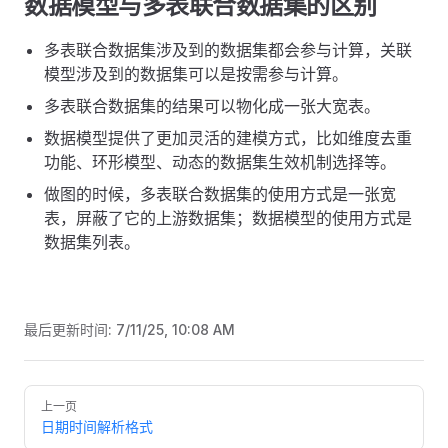
数据模型与多表联合数据集的区别
多表联合数据集涉及到的数据集都会参与计算，关联
模型涉及到的数据集可以是按需参与计算。
多表联合数据集的结果可以物化成一张大宽表。
数据模型提供了更加灵活的建模方式，比如维度去重
功能、环形模型、动态的数据集生效机制选择等。
做图的时候，多表联合数据集的使用方式是一张宽
表，屏蔽了它的上游数据集；数据模型的使用方式是
数据集列表。
最后更新时间:
7/11/25, 10:08 AM
Pager
上一页
日期时间解析格式