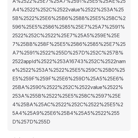
A%2522%25E7%25A7%2591%25E5%25AE%25
A4%2522%252C%2522value%2522%253A%25
5B%2522%25E6%25B6%2588%25E5%258C%2
596%25E5%2586%2585%25E7%25A7%2591%
2522%252C%2522%25E7%25A5%259E%25E
7%25BB%258F%25E5%2586%2585%25E7%25
A7%2591%2522%255D%257D%252C%257B%
2522appId%2522%253A16743%252C%2522nam
e%2522%253A%2522%25E5%259C%25B0%25
E5%259F%259F%25E6%259D%25A5%25E6%
25BA%2590%2522%252C%2522value%2522%
253A%255B%2522%25E5%258C%2597%25E
4%25BA%25AC%2522%252C%2522%25E5%2
5A4%25A9%25E6%25B4%25A5%2522%255
D%257D%255D