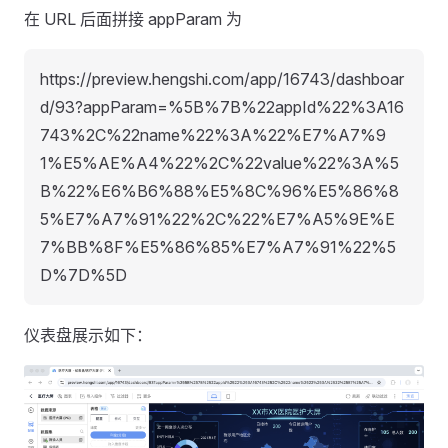
在 URL 后面拼接 appParam 为
https://preview.hengshi.com/app/16743/dashboar
d/93?appParam=%5B%7B%22appId%22%3A16
743%2C%22name%22%3A%22%E7%A7%9
1%E5%AE%A4%22%2C%22value%22%3A%5
B%22%E6%B6%88%E5%8C%96%E5%86%8
5%E7%A7%91%22%2C%22%E7%A5%9E%E
7%BB%8F%E5%86%85%E7%A7%91%22%5
D%7D%5D
仪表盘展示如下：