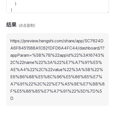
结果
(点击复制)
https://preview.hengshi.com/share/app/SC7624D
A6F8451588A1C621DFD6A4FC44/dashboard/1?
appParam=%5B%7B%22appId%22%3A16743%
2C%22name%22%3A%22%E7%A7%91%E5%
AE%A4%22%2C%22value%22%3A%5B%22%
E6%B6%88%E5%8C%96%E5%86%85%E7%
A7%91%22%2C%22%E7%A5%9E%E7%BB%8
F%E5%86%85%E7%A7%91%22%5D%7D%5
D