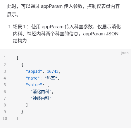
此时，可以通过 appParam 传入参数，控制仪表盘内容
展示。
场景 1 ：使用 appParam 传入科室参数，仅展示消化
内科、神经内科两个科室的信息，appParam JSON
结构为
json
1
[
2
  {
3
    "appId"
: 
16743
,
4
    "name"
: 
"科室"
,
5
    "value"
: [
6
      "消化内科"
,
7
      "神经内科"
8
    ]
9
  }
10
]