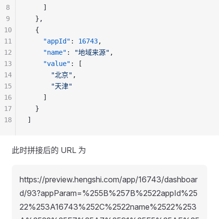
8
    ]
9
  },
10
  {
11
    "appId"
: 
16743
,
12
    "name"
: 
"地域来源"
,
13
    "value"
: [
14
      "北京"
,
15
      "天津"
16
    ]
17
  }
18
]
此时拼接后的 URL 为
https://preview.hengshi.com/app/16743/dashboar
d/93?appParam=%255B%257B%2522appId%25
22%253A16743%252C%2522name%2522%253