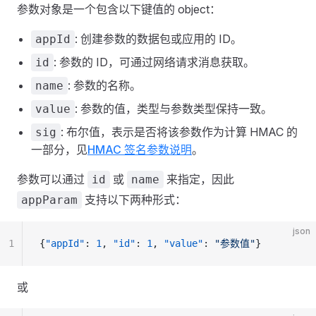
参数对象是一个包含以下键值的 object：
: 创建参数的数据包或应用的 ID。
appId
: 参数的 ID，可通过网络请求消息获取。
id
: 参数的名称。
name
: 参数的值，类型与参数类型保持一致。
value
: 布尔值，表示是否将该参数作为计算 HMAC 的
sig
一部分，见
HMAC 签名参数说明
。
参数可以通过
或
来指定，因此
id
name
支持以下两种形式：
appParam
json
1
{
"appId"
: 
1
, 
"id"
: 
1
, 
"value"
: 
"参数值"
}
或