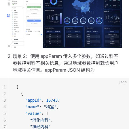
场景 2：使用 appParam 传入多个参数，如通过科室
参数控制科室相关信息，通过地域参数控制就诊用户
地域相关信息。appParam JSON 结构为
json
1
[
2
  {
3
    "appId"
: 
16743
,
4
    "name"
: 
"科室"
,
5
    "value"
: [
6
      "消化内科"
,
7
      "神经内科"