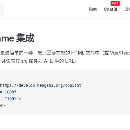
Main Navigation
指南
ChatBI
课
rame 集成
成方式是最简单的一种，您只需要在您的 HTML 文件中（或 Vue/Re
素，并设置其 src 属性为 AI 助手的 URL。
https://develop.hengshi.org/copilot"
=
"100%"
t
=
"100%"
>
e
>