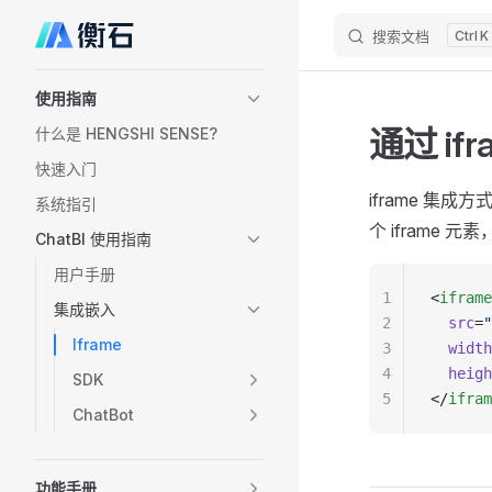
搜索文档
K
Skip to content
Sidebar Navigation
使用指南
通过 if
什么是 HENGSHI SENSE?
快速入门
iframe 集
系统指引
个 iframe 元
ChatBI 使用指南
用户手册
1
<
iframe
集成嵌入
2
  src
=
"
Iframe
3
  width
4
  heigh
SDK
5
</
ifram
ChatBot
功能手册