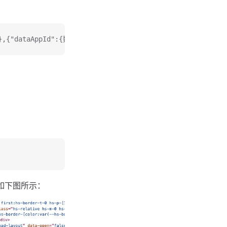
},{"dataAppId":{数据包 ID2},"datasetId":{数据集 ID2}}]
如下图所示：