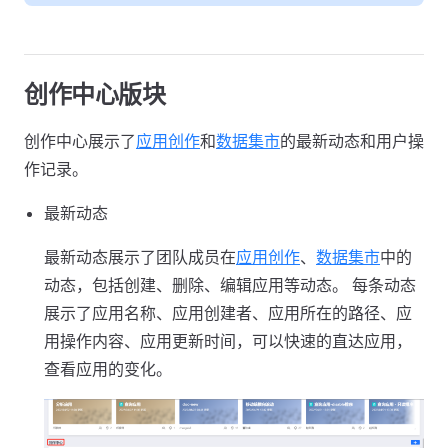
创作中心版块
创作中心展示了
应用创作
和
数据集市
的最新动态和用户操
作记录。
最新动态
最新动态展示了团队成员在
应用创作
、
数据集市
中的
动态，包括创建、删除、编辑应用等动态。 每条动态
展示了应用名称、应用创建者、应用所在的路径、应
用操作内容、应用更新时间，可以快速的直达应用，
查看应用的变化。