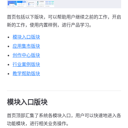
首页包括以下版块，可以帮助用户继续之前的工作，开启
新的工作，使用内置样例，进行产品学习。
模块入口版块
应用集市版块
创作中心版块
行业案例版块
教学帮助版块
模块入口版块
首页顶部汇集了系统各模块入口，用户可以快速地进入各
功能模块，进行相关业务操作。