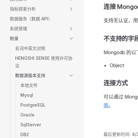
连接 Mong
指标探索分析
数据服务（数据 API）
支持无认证，用
系统管理
不支持的字
附录
名词中英文对照
Mongodb 
HENGSHI SENSE 使用许可协
Object
议
数据源版本支持
连接方式
本地文件
Mysql
可以通过 Mong
PostgreSQL
南
。
Oracle
SqlServer
最后更新时间:
4/
DB2