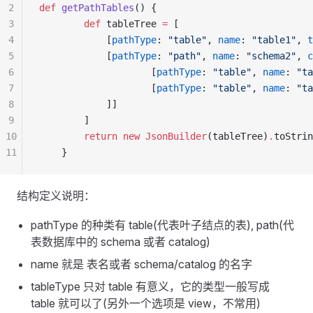
2
def
 getPathTables
() {
3
        def
 tableTree 
=
 [
4
            [
pathType
: 
"table"
, 
name
: 
"table1"
, 
t
5
            [
pathType
: 
"path"
, 
name
: 
"schema2"
, 
c
6
                    [
pathType
: 
"table"
, 
name
: 
"ta
7
                    [
pathType
: 
"table"
, 
name
: 
"ta
8
            ]]
9
        ]
10
        return
 new
 JsonBuilder
(tableTree)
.
toStrin
11
    }
结构定义说明：
pathType 的种类有 table(代表叶子结点的表), path(代
表数据库中的 schema 或者 catalog)
name 就是 表名或者 schema/catalog 的名字
tableType 只对 table 有意义，它的类型一般写成
table 就可以了(另外一个选项是 view，不常用)