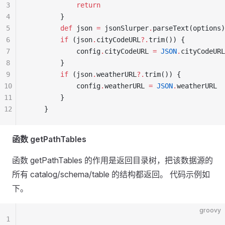
3
            return
4
        }
5
        def
 json 
=
 jsonSlurper
.
parseText(options)
6
        if
 (json
.
cityCodeURL
?.
trim()) {
7
            config
.
cityCodeURL 
=
 JSON
.
cityCodeURL
8
        }
9
        if
 (json
.
weatherURL
?.
trim()) {
10
            config
.
weatherURL 
=
 JSON
.
weatherURL
11
        }
12
    }
函数 getPathTables
函数 getPathTables 的作用是返回目录树，把该数据源的
所有 catalog/schema/table 的结构都返回。 代码示例如
下。
groovy
1