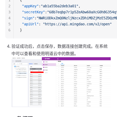
1
{
2
 "appKey"
:
"ab1a55ba2deb3a01"
,
3
 "secretKey"
:
"68b7eqbp7r1p5ZeAbw60aXcG0h8G354q
4
 "sign"
:
"NWRiODkxZmQ0NzljNzcxZDhiMDZjMzE5ZDQzM
5
 "apiUrl"
: 
"https://api.mingdao.com/v2/open"
6
}
验证成功后，点击保存，数据连接创建完成。在系统
中可以查看和使用明道云中的数据。