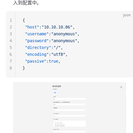
入到配置中。
json
1
{
2
 "host"
:
"10.10.10.86"
,
3
 "username"
:
"anonymous"
,
4
 "password"
:
"anonymous"
,
5
 "directory"
:
"/"
,
6
 "encoding"
:
"utf8"
,
7
 "passive"
:
true
,
8
}