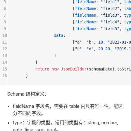
5
                        [
fieldName
: 
"field1"
, 
lab
6
                        [
fieldName
: 
"field2"
, 
lab
7
                        [
fieldName
: 
"field3"
, 
typ
8
                        [
fieldName
: 
"field4"
, 
typ
9
                        [
fieldName
: 
"field5"
, 
typ
10
                data
: [
11
                        [
"a"
, 
"b"
, 
10
, 
"2022-01-0
12
                        [
"c"
, 
"d"
, 
20.20
, 
"2019-1
13
                ]
14
        ]
15
        return
 new
 JsonBuilder
(schemaData)
.
toStri
16
    }
Schema 结构定义：
fieldName 字段名，需要在 table 内具有唯一性，能区
分不同的字段。
type：字段的类型，常用的类型有：string, number,
date, time, json, bool。