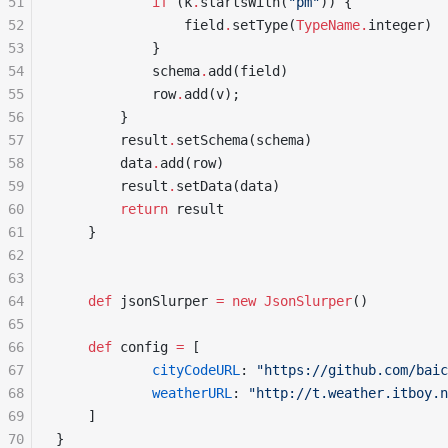
51
            if
 (k
.
startsWith(
"pm"
)) {
52
                field
.
setType(
TypeName.
integer)
53
            }
54
            schema
.
add(field)
55
            row
.
add(v);
56
        }
57
        result
.
setSchema(schema)
58
        data
.
add(row)
59
        result
.
setData(data)
60
        return
 result
61
    }
62
63
64
    def
 jsonSlurper 
=
 new
 JsonSlurper
()
65
66
    def
 config 
=
 [
67
            cityCodeURL
: 
"https://github.com/baic
68
            weatherURL
: 
"http://t.weather.itboy.n
69
    ]
70
}