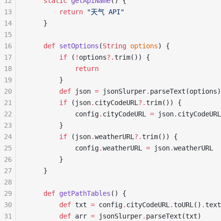
12
    static
 getApiName
() {
13
        return
 "天气 API"
14
    }
15
16
    def
 setOptions
(
String
 options
) {
17
        if
 (
!
options
?.
trim()) {
18
            return
19
        }
20
        def
 json 
=
 jsonSlurper
.
parseText(options)
21
        if
 (json
.
cityCodeURL
?.
trim()) {
22
            config
.
cityCodeURL 
=
 json
.
cityCodeURL
23
        }
24
        if
 (json
.
weatherURL
?.
trim()) {
25
            config
.
weatherURL 
=
 json
.
weatherURL
26
        }
27
    }
28
29
    def
 getPathTables
() {
30
        def
 txt 
=
 config
.
cityCodeURL
.
toURL()
.
text
31
        def
 arr 
=
 jsonSlurper
.
parseText(txt)