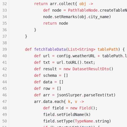
32
        return
 arr
.
collect{ 
obj
 ->
33
            def
 node 
=
 PathTableNode.
createTableN
34
            node
.
setRemarks(obj
.
city_name)
35
            return
 node
36
        }
37
    }
38
39
    def
 fetchTableData
(
List<String>
 tablePath
) {
40
        def
 url 
=
 config
.
weatherURL 
+
 tablePath
.
l
41
        def
 txt 
=
 url
.
toURL()
.
text;
42
        def
 result 
=
 new
 DatasetResultDto
()
43
        def
 schema 
=
 []
44
        def
 data 
=
 []
45
        def
 row 
=
 []
46
        def
 arr 
=
 jsonSlurper
.
parseText(txt)
47
        arr
.
data
.
each{ 
k
, 
v
 ->
48
            def
 field 
=
 new
 Field
();
49
            field
.
setFieldName(k)
50
            field
.
setType(
TypeName.
string)